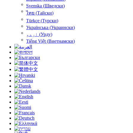
Svenska
(
Шведски
)
ไทย
(
Тайски
)
Türkçe
(
Турски
)
Українська
(
Украински
)
اردو
(
Урду
)
Tiếng Việt
(
Виетнамски
)