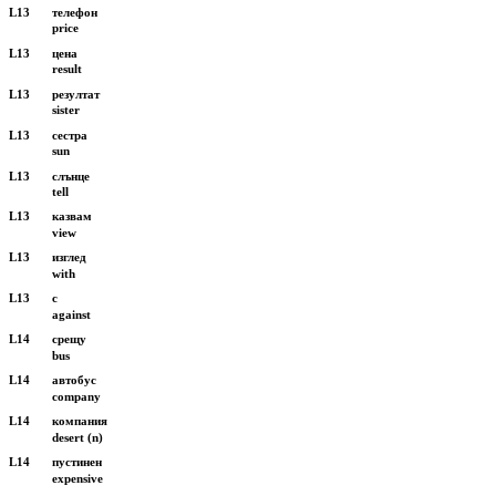
L13
телефон
price
L13
цена
result
L13
резултат
sister
L13
сестра
sun
L13
слънце
tell
L13
казвам
view
L13
изглед
with
L13
с
against
L14
срещу
bus
L14
автобус
company
L14
компания
desert (n)
L14
пустинен
expensive