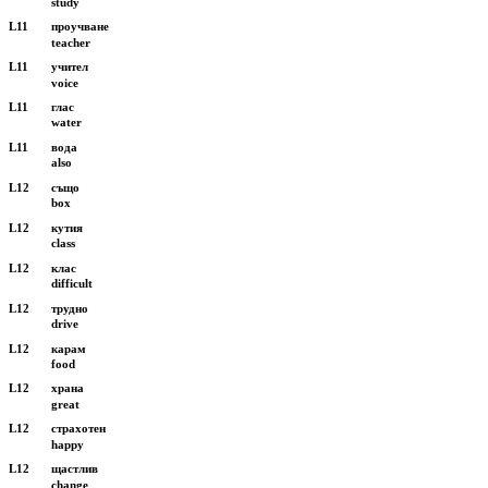
study
L11
проучване
teacher
L11
учител
voice
L11
глас
water
L11
вода
also
L12
също
box
L12
кутия
class
L12
клас
difficult
L12
трудно
drive
L12
карам
food
L12
храна
great
L12
страхотен
happy
L12
щастлив
change