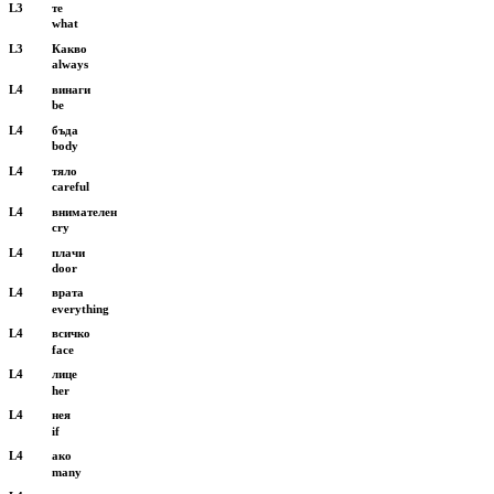
L3
те
what
L3
Какво
always
L4
винаги
be
L4
бъда
body
L4
тяло
careful
L4
внимателен
cry
L4
плачи
door
L4
врата
everything
L4
всичко
face
L4
лице
her
L4
нея
if
L4
ако
many