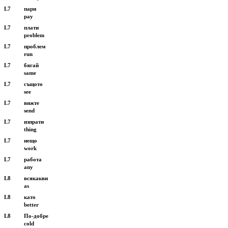
L7
пари
pay
L7
плати
problem
L7
проблем
run
L7
бягай
same
L7
същото
see
L7
вижте
send
L7
изпрати
thing
L7
нещо
work
L7
работа
any
L8
всякакви
as
L8
като
better
L8
По-добре
cold