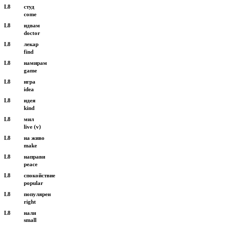
L8
студ
come
L8
идвам
doctor
L8
лекар
find
L8
намирам
game
L8
игра
idea
L8
идея
kind
L8
мил
live (v)
L8
на живо
make
L8
направи
peace
L8
спокойствие
popular
L8
популярен
right
L8
нали
small