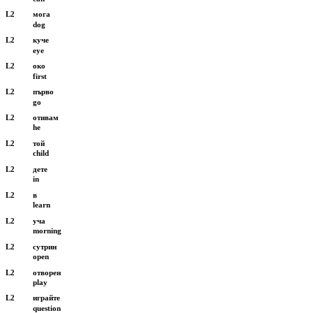
L2
мога
dog
L2
куче
eye
L2
око
first
L2
първо
go
L2
отивам
he
L2
той
child
L2
дете
in
L2
в
learn
L2
уча
morning
L2
сутрин
open
L2
отворен
play
L2
играйте
question