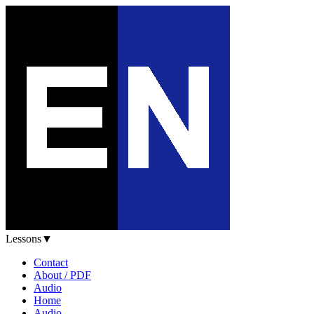
Lessons
▼
Contact
About / PDF
Audio
Home
Audio