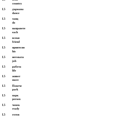
country
L5
държава
dance
L5
танц
do
L5
направете
each
L5
всеки
friend
L5
приятелю
his
L5
неговата
job
L5
работа
life
L5
живот
more
L5
Повече
park
L5
парк
person
L5
човек
ready
L5
готов