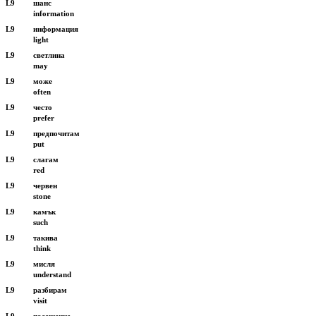
L9
шанс
information
L9
информация
light
L9
светлина
may
L9
може
often
L9
често
prefer
L9
предпочитам
put
L9
слагам
red
L9
червен
stone
L9
камък
such
L9
такива
think
L9
мисля
understand
L9
разбирам
visit
L9
посещение