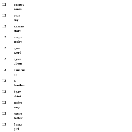
L2
въпрос
room
L2
стая
say
L2
казвам
start
L2
старт
today
L2
днес
word
L2
дума
about
L3
относно
at
L3
в
brother
L3
брат
drink
L3
пийте
easy
L3
лесно
father
L3
баща
girl