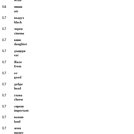
L6
пиши
air
L7
въздух
black
L7
черен
cinema
L7
кино
daughter
L7
дъщеря
eat
L7
Яжте
from
L7
от
good
L7
добре
head
L7
глава
cheese
L7
сирене
important
L7
важно
land
L7
земя
money