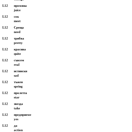
L12
промяна
juice
L12
сок
meet
L12
Среща
need
L12
трябва
pretty
L12
красива
quite
L12
съвсем
real
L12
истински
sad
L12
тъжен
spring
L12
пролетта
star
L12
звезда
take
L12
предприеме
yes
L12
да
action