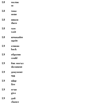
L8
малък
so
L8
така
some
L8
някои
there
L8
там
wait
L8
изчакайте
again
L9
отново
back
L9
обратно
could
L9
бих могъл
document
L9
документ
egg
L9
яйце
fire
L9
огън
give
L9
дай
chance