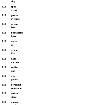
city
L11
град
dress
L11
рокля
evening
L11
вечер
free
L11
Безплатно
have
L11
имат
ill
L11
аз ще
like
L11
като
mother
L11
майка
old
L11
стар
police
L11
полиция
remember
L11
помня
street
L11
улица