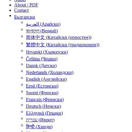
About / PDF
Contact
Български
العربية
(
Арабски
)
বাংলাদেশ
(
Bengali
)
简体中文
(
Китайски (опростен)
)
繁體中文
(
Китайски (традиционен)
)
Hrvatski
(
Хърватски
)
Čeština
(
Чешки
)
Dansk
(
Датски
)
Nederlands
(
Холандски
)
English
(
Английски
)
Eesti
(
Естонски
)
Suomi
(
Фински
)
Français
(
Френски
)
Deutsch
(
Немски
)
Ελληνικά
(
Гръцки
)
עברית
(
Иврит
)
हिन्दी
(
Хинди
)