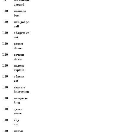
around
L10
наоколо
best
L10
най-добре
call
L10
обадете се
cut
L10
разрез
dinner
L10
вечеря
down
L10
надолу
explain
L10
обясни
get
L10
вземете
interesting
L10
интересно
long
L10
дълго
move
L10
ход
out
L10
навън