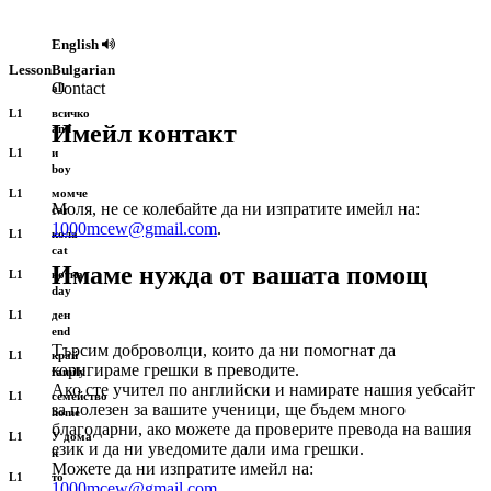
English
Lesson
Bulgarian
Contact
all
L1
всичко
Имейл контакт
and
L1
и
boy
L1
момче
Моля, не се колебайте да ни изпратите имейл на:
car
1000mcew@gmail.com
.
L1
кола
cat
Имаме нужда от вашата помощ
L1
котка
day
L1
ден
end
Търсим доброволци, които да ни помогнат да
L1
край
коригираме грешки в преводите.
family
Ако сте учител по английски и намирате нашия уебсайт
L1
семейство
за полезен за вашите ученици, ще бъдем много
home
благодарни, ако можете да проверите превода на вашия
L1
У дома
език и да ни уведомите дали има грешки.
it
Можете да ни изпратите имейл на:
L1
то
1000mcew@gmail.com
.