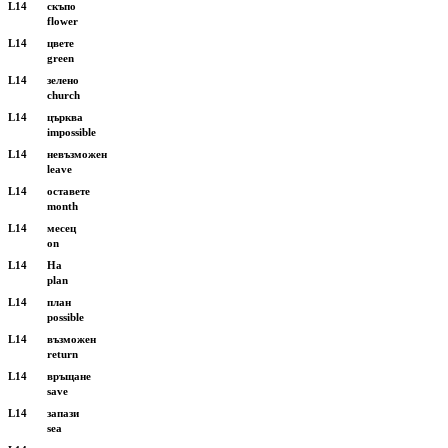
L14
скъпо
flower
L14
цвете
green
L14
зелено
church
L14
църква
impossible
L14
невъзможен
leave
L14
оставете
month
L14
месец
on
L14
На
plan
L14
план
possible
L14
възможен
return
L14
връщане
save
L14
запази
sea