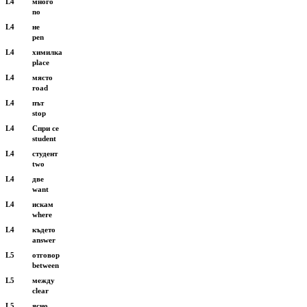
L4
много
no
L4
не
pen
L4
химилка
place
L4
място
road
L4
път
stop
L4
Спри се
student
L4
студент
two
L4
две
want
L4
искам
where
L4
където
answer
L5
отговор
between
L5
между
clear
L5
ясно