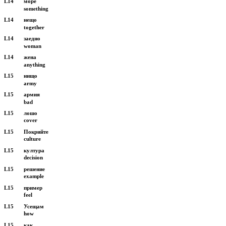
L14
море
something
L14
нещо
together
L14
заедно
woman
L14
жена
anything
L15
нищо
army
L15
армия
bad
L15
лошо
cover
L15
Покрийте
culture
L15
култура
decision
L15
решение
example
L15
пример
feel
L15
Усещам
how
L15
как