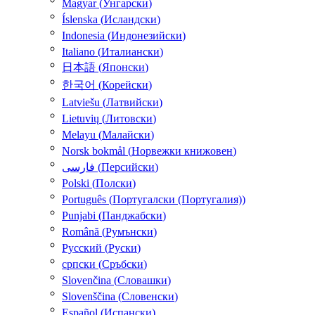
Magyar
(
Унгарски
)
Íslenska
(
Исландски
)
Indonesia
(
Индонезийски
)
Italiano
(
Италиански
)
日本語
(
Японски
)
한국어
(
Корейски
)
Latviešu
(
Латвийски
)
Lietuvių
(
Литовски
)
Melayu
(
Малайски
)
Norsk bokmål
(
Норвежки книжовен
)
فارسی
(
Персийски
)
Polski
(
Полски
)
Português
(
Португалски (Португалия)
)
Punjabi
(
Панджабски
)
Română
(
Румънски
)
Русский
(
Руски
)
српски
(
Сръбски
)
Slovenčina
(
Словашки
)
Slovenščina
(
Словенски
)
Español
(
Испански
)