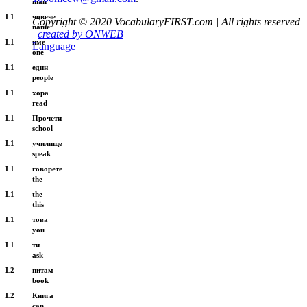
man
L1
човече
Copyright © 2020 VocabularyFIRST.com | All rights reserved
name
|
created by ONWEB
L1
име
Language
one
L1
един
people
L1
хора
read
L1
Прочети
school
L1
училище
speak
L1
говорете
the
L1
the
this
L1
това
you
L1
ти
ask
L2
питам
book
L2
Книга
can