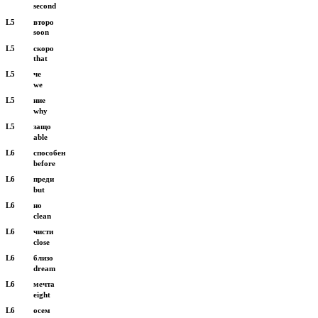
second
L5
второ
soon
L5
скоро
that
L5
че
we
L5
ние
why
L5
защо
able
L6
способен
before
L6
преди
but
L6
но
clean
L6
чисти
close
L6
близо
dream
L6
мечта
eight
L6
осем