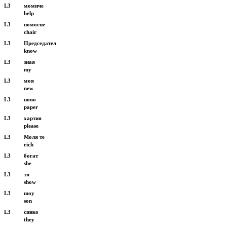
L3
момиче
help
L3
помогне
chair
L3
Председател
know
L3
зная
my
L3
моя
new
L3
ново
paper
L3
хартия
please
L3
Моля те
rich
L3
богат
she
L3
тя
show
L3
шоу
son
L3
синко
they