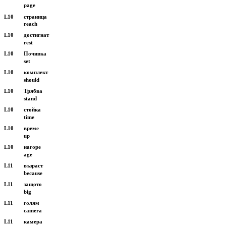
page
L10
страница
reach
L10
достигнат
rest
L10
Почивка
set
L10
комплект
should
L10
Трябва
stand
L10
стойка
time
L10
време
up
L10
нагоре
age
L11
възраст
because
L11
защото
big
L11
голям
camera
L11
камера