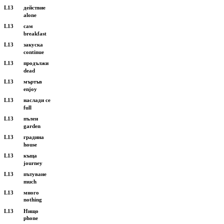
L13
действие
alone
L13
сам
breakfast
L13
закуска
continue
L13
продължи
dead
L13
мъртъв
enjoy
L13
наслади се
full
L13
пълен
garden
L13
градина
house
L13
къща
journey
L13
пътуване
much
L13
много
nothing
L13
Нищо
phone